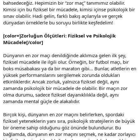
bahsedeceğiz. Hepimizin bir “zor maç” tanımımız olabilir.
Kimisi için bu fiziksel bir mücadele, kimisi içinse psikolojik bir
sınav olabilir. Hadi gelin, farklı bakış açılarıyla ve gerçek
dünyadan örneklerle bu soruyu birlikte keşfedelim!
[color=]Zorluğun Ölçütleri: Fiziksel ve Psikolojik
Mücadele[/color]
Dünyanın en zor maçı denildiğinde aklımıza gelen ilk şey,
fiziksel mücadele ile ilgili olur. Örneğin, bir futbol maçı, bir
boks müsabakası ya da bir maraton gibi… Bunlar, atletlerin en
yüksek performanslarını sergilemek zorunda oldukları
etkinliklerdir. Ancak zorluk, yalnızca fiziksel değil, aynı
zamanda psikolojik bir mücadele de olabilir. Bir maçın zor
olma durumu, sadece fiziksel dayanıklılıkla değil, aynı
zamanda mental güçle de alakalıdır.
Birçok kişi, dünyanın en zor maçını belirlerken, spordaki
fiziksel yeteneklerin yanı sıra, psikolojik stratejilerin de büyük
bir öneme sahip olduğunu göz önünde bulundurur. Bu
bağlamda, dünyanın en zor maçını seçmek, ne kadar zorlayıcı