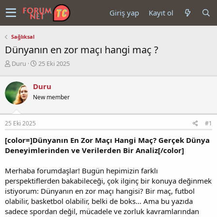
Giriş yap
Kayıt ol
Sağlıksal
Dünyanın en zor maçı hangi maç ?
K
B
Duru
25 Eki 2025
o
a
n
ş
Duru
u
l
New member
y
a
u
n
b
g
25 Eki 2025
#1
a
ı
ş
ç
[color=]Dünyanın En Zor Maçı Hangi Maç? Gerçek Dünya
l
t
Deneyimlerinden ve Verilerden Bir Analiz[/color]
a
a
t
r
a
i
Merhaba forumdaşlar! Bugün hepimizin farklı
n
h
perspektiflerden bakabileceği, çok ilginç bir konuya değinmek
i
istiyorum: Dünyanın en zor maçı hangisi? Bir maç, futbol
olabilir, basketbol olabilir, belki de boks… Ama bu yazıda
sadece spordan değil, mücadele ve zorluk kavramlarından