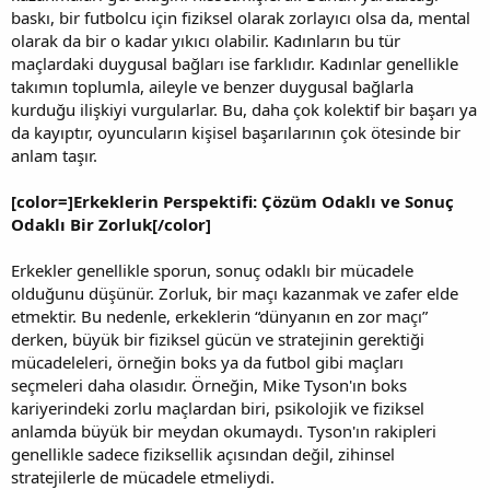
baskı, bir futbolcu için fiziksel olarak zorlayıcı olsa da, mental
olarak da bir o kadar yıkıcı olabilir. Kadınların bu tür
maçlardaki duygusal bağları ise farklıdır. Kadınlar genellikle
takımın toplumla, aileyle ve benzer duygusal bağlarla
kurduğu ilişkiyi vurgularlar. Bu, daha çok kolektif bir başarı ya
da kayıptır, oyuncuların kişisel başarılarının çok ötesinde bir
anlam taşır.
[color=]Erkeklerin Perspektifi: Çözüm Odaklı ve Sonuç
Odaklı Bir Zorluk[/color]
Erkekler genellikle sporun, sonuç odaklı bir mücadele
olduğunu düşünür. Zorluk, bir maçı kazanmak ve zafer elde
etmektir. Bu nedenle, erkeklerin “dünyanın en zor maçı”
derken, büyük bir fiziksel gücün ve stratejinin gerektiği
mücadeleleri, örneğin boks ya da futbol gibi maçları
seçmeleri daha olasıdır. Örneğin, Mike Tyson'ın boks
kariyerindeki zorlu maçlardan biri, psikolojik ve fiziksel
anlamda büyük bir meydan okumaydı. Tyson'ın rakipleri
genellikle sadece fiziksellik açısından değil, zihinsel
stratejilerle de mücadele etmeliydi.