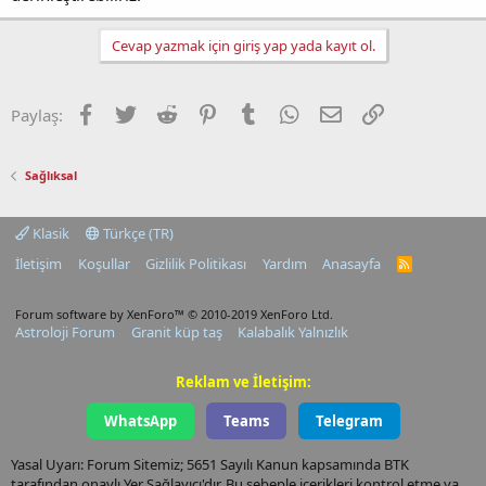
Cevap yazmak için giriş yap yada kayıt ol.
Facebook
Twitter
Reddit
Pinterest
Tumblr
WhatsApp
E-posta
Link
Paylaş:
Sağlıksal
Klasik
Türkçe (TR)
İletişim
Koşullar
Gizlilik Politikası
Yardım
Anasayfa
R
S
S
Forum software by XenForo™
© 2010-2019 XenForo Ltd.
Astroloji Forum
Granit küp taş
Kalabalık Yalnızlık
Reklam ve İletişim:
WhatsApp
Teams
Telegram
Yasal Uyarı: Forum Sitemiz; 5651 Sayılı Kanun kapsamında BTK
tarafından onaylı Yer Sağlayıcı'dır. Bu sebeple içerikleri kontrol etme ya