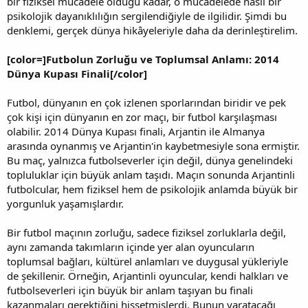
bir fiziksel mücadele olduğu kadar, o mücadelede nasıl bir
psikolojik dayanıklılığın sergilendiğiyle de ilgilidir. Şimdi bu
denklemi, gerçek dünya hikâyeleriyle daha da derinleştirelim.
[color=]Futbolun Zorluğu ve Toplumsal Anlamı: 2014
Dünya Kupası Finali[/color]
Futbol, dünyanın en çok izlenen sporlarından biridir ve pek
çok kişi için dünyanın en zor maçı, bir futbol karşılaşması
olabilir. 2014 Dünya Kupası finali, Arjantin ile Almanya
arasında oynanmış ve Arjantin'in kaybetmesiyle sona ermiştir.
Bu maç, yalnızca futbolseverler için değil, dünya genelindeki
topluluklar için büyük anlam taşıdı. Maçın sonunda Arjantinli
futbolcular, hem fiziksel hem de psikolojik anlamda büyük bir
yorgunluk yaşamışlardır.
Bir futbol maçının zorluğu, sadece fiziksel zorluklarla değil,
aynı zamanda takımların içinde yer alan oyuncuların
toplumsal bağları, kültürel anlamları ve duygusal yükleriyle
de şekillenir. Örneğin, Arjantinli oyuncular, kendi halkları ve
futbolseverleri için büyük bir anlam taşıyan bu finali
kazanmaları gerektiğini hissetmişlerdi. Bunun yaratacağı