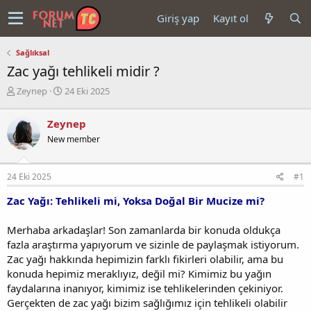
Giriş yap
Kayıt ol
Sağlıksal
Zac yağı tehlikeli midir ?
K
B
Zeynep
24 Eki 2025
o
a
n
ş
Zeynep
u
l
New member
y
a
u
n
b
g
24 Eki 2025
#1
a
ı
ş
ç
Zac Yağı: Tehlikeli mi, Yoksa Doğal Bir Mucize mi?
l
t
a
a
t
r
Merhaba arkadaşlar! Son zamanlarda bir konuda oldukça
a
i
fazla araştırma yapıyorum ve sizinle de paylaşmak istiyorum.
n
h
Zac yağı hakkında hepimizin farklı fikirleri olabilir, ama bu
i
konuda hepimiz meraklıyız, değil mi? Kimimiz bu yağın
faydalarına inanıyor, kimimiz ise tehlikelerinden çekiniyor.
Gerçekten de zac yağı bizim sağlığımız için tehlikeli olabilir