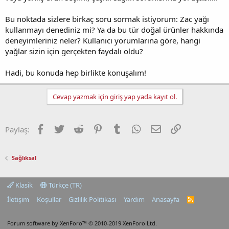
Bu noktada sizlere birkaç soru sormak istiyorum: Zac yağı
kullanmayı denediniz mi? Ya da bu tür doğal ürünler hakkında
deneyimleriniz neler? Kullanıcı yorumlarına göre, hangi
yağlar sizin için gerçekten faydalı oldu?
Hadi, bu konuda hep birlikte konuşalım!
Cevap yazmak için giriş yap yada kayıt ol.
Facebook
Twitter
Reddit
Pinterest
Tumblr
WhatsApp
E-posta
Link
Paylaş:
Sağlıksal
Klasik
Türkçe (TR)
İletişim
Koşullar
Gizlilik Politikası
Yardım
Anasayfa
R
S
S
Forum software by XenForo™
© 2010-2019 XenForo Ltd.