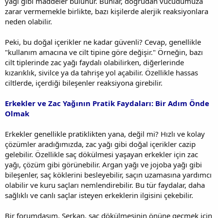
yağı gibi maddeler bulunur. Bunlar, doğrudan vücudumuza
zarar vermemekle birlikte, bazı kişilerde alerjik reaksiyonlara
neden olabilir.
Peki, bu doğal içerikler ne kadar güvenli? Cevap, genellikle
"kullanım amacına ve cilt tipine göre değişir." Örneğin, bazı
cilt tiplerinde zac yağı faydalı olabilirken, diğerlerinde
kızarıklık, sivilce ya da tahrişe yol açabilir. Özellikle hassas
ciltlerde, içerdiği bileşenler reaksiyona girebilir.
Erkekler ve Zac Yağının Pratik Faydaları: Bir Adım Önde
Olmak
Erkekler genellikle pratiklikten yana, değil mi? Hızlı ve kolay
çözümler aradığımızda, zac yağı gibi doğal içerikler cazip
gelebilir. Özellikle saç dökülmesi yaşayan erkekler için zac
yağı, çözüm gibi görünebilir. Argan yağı ve jojoba yağı gibi
bileşenler, saç köklerini besleyebilir, saçın uzamasına yardımcı
olabilir ve kuru saçları nemlendirebilir. Bu tür faydalar, daha
sağlıklı ve canlı saçlar isteyen erkeklerin ilgisini çekebilir.
Bir forumdaşım, Serkan, saç dökülmesinin önüne geçmek için