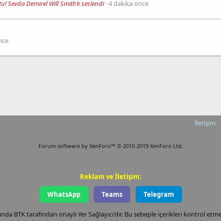
u! Sevda Demirel Will Smith’e seslendi
4 dakika önce
nce
İletişim
Forum software by XenForo™
© 2010-2019 XenForo Ltd.
Reklam ve İletişim:
WhatsApp
Teams
Telegram
nda BTK tarafından onaylı Yer Sağlayıcı'dır. Bu sebeple içerikleri kontrol et