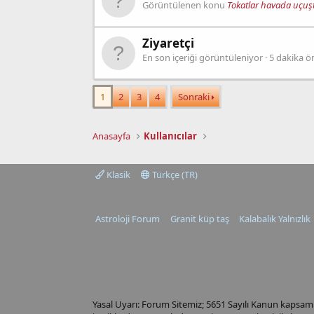
Görüntülenen konu
Tokatlar havada uçuşt
Ziyaretçi
En son içeriği görüntüleniyor
5 dakika ö
1
2
3
4
Sonraki
Anasayfa
Kullanıcılar
Klasik
Türkçe (TR)
Astroloji Forum
Granit küp taş
Kalabalık Yalnızlık
Yasal Uyarı: Forum Sitemiz; 5651 Sayılı Kanun kapsamı