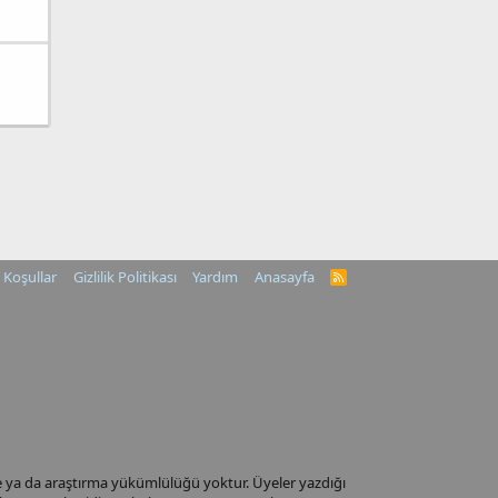
Koşullar
Gizlilik Politikası
Yardım
Anasayfa
R
S
S
me ya da araştırma yükümlülüğü yoktur. Üyeler yazdığı