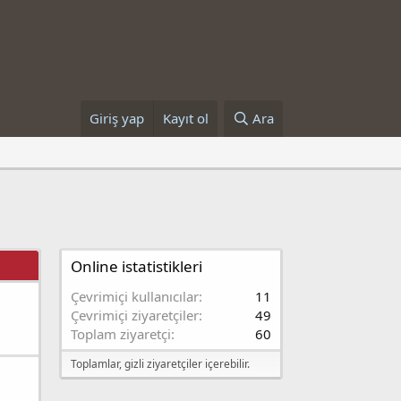
Giriş yap
Kayıt ol
Ara
Online istatistikleri
Çevrimiçi kullanıcılar
11
Çevrimiçi ziyaretçiler
49
Toplam ziyaretçi
60
Toplamlar, gizli ziyaretçiler içerebilir.