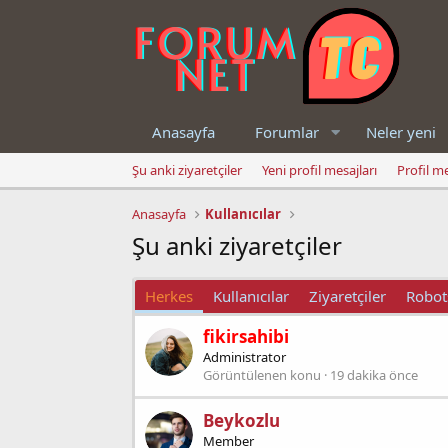
Anasayfa
Forumlar
Neler yeni
Şu anki ziyaretçiler
Yeni profil mesajları
Profil m
Anasayfa
Kullanıcılar
Şu anki ziyaretçiler
Herkes
Kullanıcılar
Ziyaretçiler
Robot
fikirsahibi
Administrator
Görüntülenen konu
19 dakika önce
Beykozlu
Member