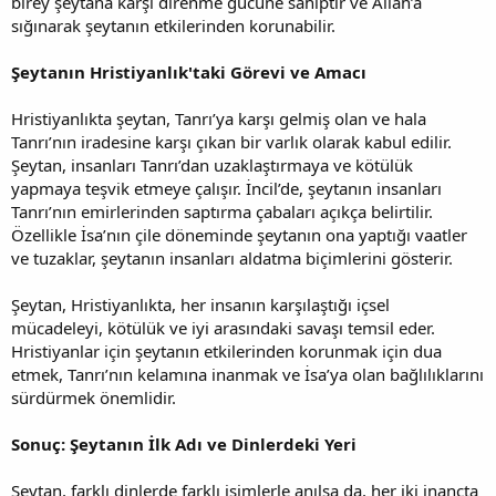
birey şeytana karşı direnme gücüne sahiptir ve Allah’a
sığınarak şeytanın etkilerinden korunabilir.
Şeytanın Hristiyanlık'taki Görevi ve Amacı
Hristiyanlıkta şeytan, Tanrı’ya karşı gelmiş olan ve hala
Tanrı’nın iradesine karşı çıkan bir varlık olarak kabul edilir.
Şeytan, insanları Tanrı’dan uzaklaştırmaya ve kötülük
yapmaya teşvik etmeye çalışır. İncil’de, şeytanın insanları
Tanrı’nın emirlerinden saptırma çabaları açıkça belirtilir.
Özellikle İsa’nın çile döneminde şeytanın ona yaptığı vaatler
ve tuzaklar, şeytanın insanları aldatma biçimlerini gösterir.
Şeytan, Hristiyanlıkta, her insanın karşılaştığı içsel
mücadeleyi, kötülük ve iyi arasındaki savaşı temsil eder.
Hristiyanlar için şeytanın etkilerinden korunmak için dua
etmek, Tanrı’nın kelamına inanmak ve İsa’ya olan bağlılıklarını
sürdürmek önemlidir.
Sonuç: Şeytanın İlk Adı ve Dinlerdeki Yeri
Şeytan, farklı dinlerde farklı isimlerle anılsa da, her iki inançta