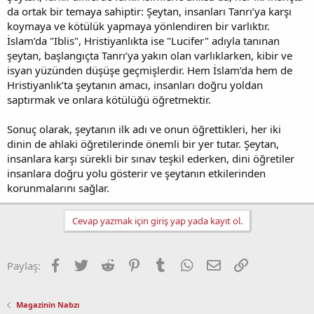
da ortak bir temaya sahiptir: Şeytan, insanları Tanrı’ya karşı
koymaya ve kötülük yapmaya yönlendiren bir varlıktır.
İslam’da "Iblis", Hristiyanlıkta ise "Lucifer" adıyla tanınan
şeytan, başlangıçta Tanrı’ya yakın olan varlıklarken, kibir ve
isyan yüzünden düşüşe geçmişlerdir. Hem İslam’da hem de
Hristiyanlık’ta şeytanın amacı, insanları doğru yoldan
saptırmak ve onlara kötülüğü öğretmektir.
Sonuç olarak, şeytanın ilk adı ve onun öğrettikleri, her iki
dinin de ahlaki öğretilerinde önemli bir yer tutar. Şeytan,
insanlara karşı sürekli bir sınav teşkil ederken, dini öğretiler
insanlara doğru yolu gösterir ve şeytanın etkilerinden
korunmalarını sağlar.
Cevap yazmak için giriş yap yada kayıt ol.
Facebook
Twitter
Reddit
Pinterest
Tumblr
WhatsApp
E-posta
Link
Paylaş:
Magazinin Nabzı