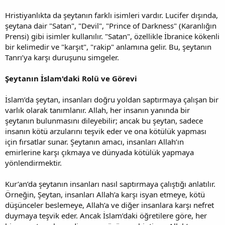
Hristiyanlıkta da şeytanın farklı isimleri vardır. Lucifer dışında,
şeytana dair "Satan", "Devil", "Prince of Darkness" (Karanlığın
Prensi) gibi isimler kullanılır. "Satan", özellikle İbranice kökenli
bir kelimedir ve "karşıt", "rakip" anlamına gelir. Bu, şeytanın
Tanrı’ya karşı duruşunu simgeler.
Şeytanın İslam'daki Rolü ve Görevi
İslam’da şeytan, insanları doğru yoldan saptırmaya çalışan bir
varlık olarak tanımlanır. Allah, her insanın yanında bir
şeytanın bulunmasını dileyebilir; ancak bu şeytan, sadece
insanın kötü arzularını teşvik eder ve ona kötülük yapması
için fırsatlar sunar. Şeytanın amacı, insanları Allah’ın
emirlerine karşı çıkmaya ve dünyada kötülük yapmaya
yönlendirmektir.
Kur’an’da şeytanın insanları nasıl saptırmaya çalıştığı anlatılır.
Örneğin, Şeytan, insanları Allah’a karşı isyan etmeye, kötü
düşünceler beslemeye, Allah’a ve diğer insanlara karşı nefret
duymaya teşvik eder. Ancak İslam’daki öğretilere göre, her