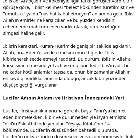
Iblis adı Arapçadır ve kökeniyle ilgili farklı görüşler vardır. Bir
görüşe göre, "Iblis" kelimesi "beles" kökünden türetilmiştir ve
"umutsuz" ya da "nasihat kabul etmeyen" anlamına gelir. Iblis,
Allah’ın emirlerine karşı çıkan ve bu yüzden kendisini
cehenneme mahkûm eden varlık olarak, umutsuzluğun
simgesi haline gelir.
Iblis'in karakteri, Kur’an-ı Kerim’de geniş bir şekilde açıklanır.
Allah, ona Adem’e secde etmesini emrettiğinde, Iblis
kibirlenerek secde etmeyi reddetti. Bu durum, Iblis’in Allah’a
karşı isyan etmesine yol açtı ve onu lanetledi. Iblis’in adı, her
ne kadar kötü anlamlar taşısa da, onun bir zamanlar Allah’ın
en sevdiği varlıklar arasında olduğu, ancak kibri yüzünden
düşüşe geçtiği vurgulanır.
Lucifer Adının Anlamı ve Hristiyan İnanışındaki Yeri
Lucifer, Hristiyanlık inancına göre ilk başta Tanrı’ya hizmet
eden bir melekken, kibir ve gurur nedeniyle isyan etmiştir.
İncil’in Eski Ahit’inde yer alan “Yeşaya Kitabı”nın 14.
bölümünde, Lucifer’in düşüşünden bahsedilir. Burada,
Lucifer’in gökyüzünden düşmesi ve yeryüzüne inmesiyle ilgili