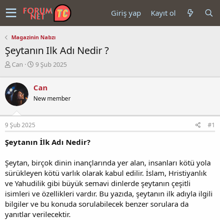
Giriş yap
Kayıt ol
Magazinin Nabzı
Şeytanın Ilk Adı Nedir ?
K
B
Can
9 Şub 2025
o
a
n
ş
Can
u
l
New member
y
a
u
n
b
g
9 Şub 2025
#1
a
ı
ş
ç
Şeytanın İlk Adı Nedir?
l
t
a
a
t
r
Şeytan, birçok dinin inançlarında yer alan, insanları kötü yola
a
i
sürükleyen kötü varlık olarak kabul edilir. İslam, Hristiyanlık
n
h
ve Yahudilik gibi büyük semavi dinlerde şeytanın çeşitli
i
isimleri ve özellikleri vardır. Bu yazıda, şeytanın ilk adıyla ilgili
bilgiler ve bu konuda sorulabilecek benzer sorulara da
yanıtlar verilecektir.