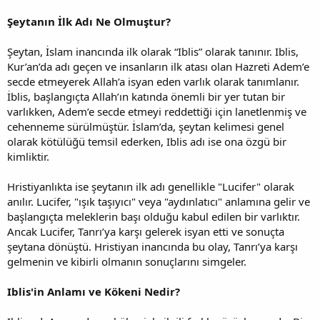
Şeytanın İlk Adı Ne Olmuştur?
Şeytan, İslam inancında ilk olarak “Iblis” olarak tanınır. Iblis,
Kur’an’da adı geçen ve insanların ilk atası olan Hazreti Adem’e
secde etmeyerek Allah’a isyan eden varlık olarak tanımlanır.
İblis, başlangıçta Allah’ın katında önemli bir yer tutan bir
varlıkken, Adem’e secde etmeyi reddettiği için lanetlenmiş ve
cehenneme sürülmüştür. İslam’da, şeytan kelimesi genel
olarak kötülüğü temsil ederken, Iblis adı ise ona özgü bir
kimliktir.
Hristiyanlıkta ise şeytanın ilk adı genellikle "Lucifer" olarak
anılır. Lucifer, "ışık taşıyıcı" veya "aydınlatıcı" anlamına gelir ve
başlangıçta meleklerin başı olduğu kabul edilen bir varlıktır.
Ancak Lucifer, Tanrı’ya karşı gelerek isyan etti ve sonuçta
şeytana dönüştü. Hristiyan inancında bu olay, Tanrı’ya karşı
gelmenin ve kibirli olmanın sonuçlarını simgeler.
Iblis'in Anlamı ve Kökeni Nedir?